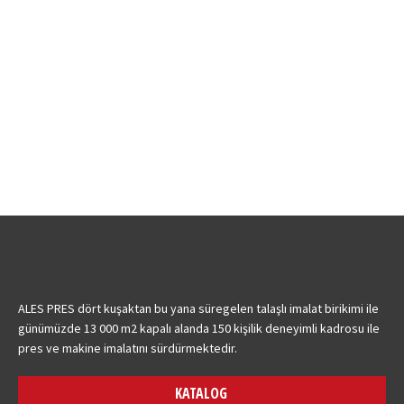
ALESPRES
AlesPres
By
zadmin
30 Ocak 2016
ALES PRES dört kuşaktan bu yana süregelen talaşlı imalat birikimi ile
günümüzde 13 000 m2 kapalı alanda 150 kişilik deneyimli kadrosu ile
pres ve makine imalatını sürdürmektedir.
KATALOG