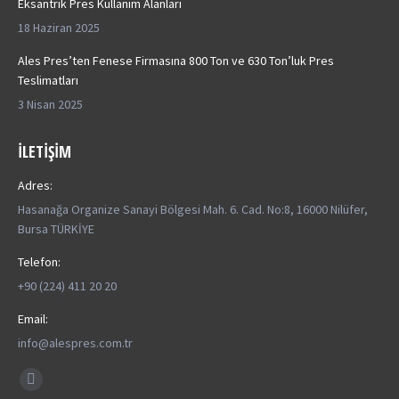
Eksantrik Pres Kullanım Alanları
18 Haziran 2025
Ales Pres’ten Fenese Firmasına 800 Ton ve 630 Ton’luk Pres
Teslimatları
3 Nisan 2025
İLETIŞIM
Adres:
Hasanağa Organize Sanayi Bölgesi Mah. 6. Cad. No:8, 16000 Nilüfer,
Bursa TÜRKİYE
Telefon:
+90 (224) 411 20 20
Email:
info@alespres.com.tr
Find us on:
YouTube